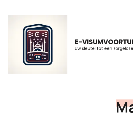
Ga
naar
inhoud
(druk
E-VISUMVOORTUR
op
Uw sleutel tot een zorgeloze 
Enter)
M