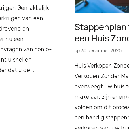
rijgen Gemakkelijk
erkrijgen van een
Stappenplan 
jdrovend en
een Huis Zon
 er nu een
anvragen van een e-
op
30 december 2025
unt u snel en
Huis Verkopen Zonde
er dat u de …
Verkopen Zonder Mak
overweegt uw huis t
makelaar, zijn er en
volgen om dit proces 
een handig stappenp
verkopen van uw hui