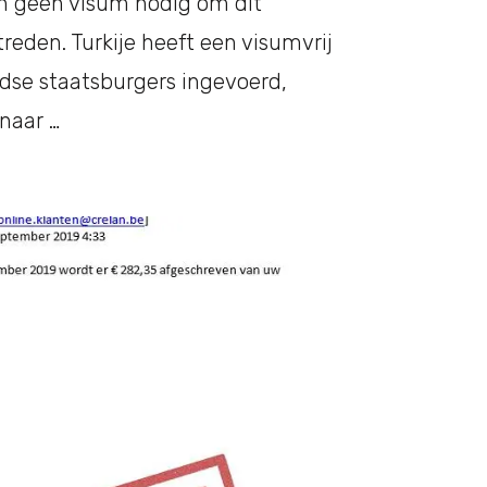
n geen visum nodig om dit
reden. Turkije heeft een visumvrij
dse staatsburgers ingevoerd,
naar …