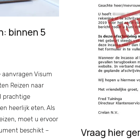
n: binnen 5
e aanvragen Visum
uten Reizen naar
l prachtige
n heerlijk eten. Als
reizen, moet u ervoor
Vraag hier ge
cument beschikt –