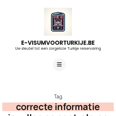
Ga
naar
inhoud
(druk
op
E-VISUMVOORTURKIJE.BE
Uw sleutel tot een zorgeloze Turkije reiservaring
Enter)
Tag
correcte informatie