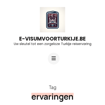
Ga
naar
inhoud
(druk
op
E-VISUMVOORTURKIJE.BE
Uw sleutel tot een zorgeloze Turkije reiservaring
Enter)
Tag
ervaringen