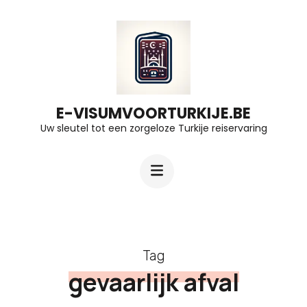
Ga
naar
inhoud
(druk
op
E-VISUMVOORTURKIJE.BE
Uw sleutel tot een zorgeloze Turkije reiservaring
Enter)
Tag
gevaarlijk afval