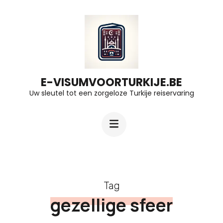
Ga
naar
inhoud
(druk
op
E-VISUMVOORTURKIJE.BE
Uw sleutel tot een zorgeloze Turkije reiservaring
Enter)
Tag
gezellige sfeer