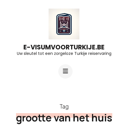
Ga
naar
inhoud
(druk
op
E-VISUMVOORTURKIJE.BE
Uw sleutel tot een zorgeloze Turkije reiservaring
Enter)
Tag
grootte van het huis