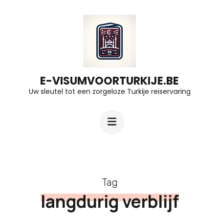
Ga
naar
inhoud
(druk
op
E-VISUMVOORTURKIJE.BE
Uw sleutel tot een zorgeloze Turkije reiservaring
Enter)
Tag
langdurig verblijf