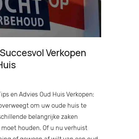
t Succesvol Verkopen
Huis
Tips en Advies Oud Huis Verkopen:
u overweegt om uw oude huis te
schillende belangrijke zaken
moet houden. Of u nu verhuist
ing of gewoon af wilt van een oud