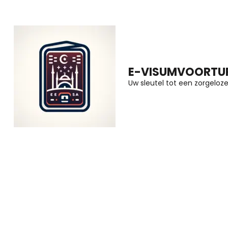
Ga
naar
inhoud
(druk
E-VISUMVOORTUR
op
Uw sleutel tot een zorgeloze 
Enter)