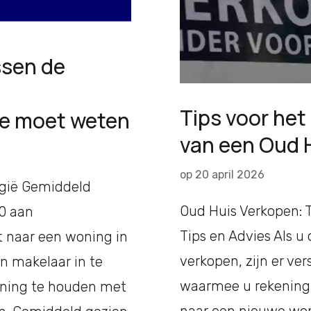
ssen de
Tips voor he
je moet weten
van een Oud 
op
20 april 2026
lgië Gemiddeld
Oud Huis Verkopen: 
0 aan
Tips en Advies Als 
t naar een woning in
verkopen, zijn er ver
n makelaar in te
waarmee u rekening 
kening te houden met
naar een nieuwe won