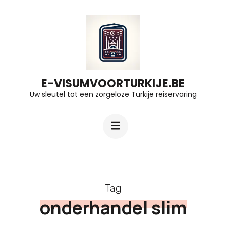
Ga
naar
inhoud
(druk
op
E-VISUMVOORTURKIJE.BE
Uw sleutel tot een zorgeloze Turkije reiservaring
Enter)
Tag
onderhandel slim