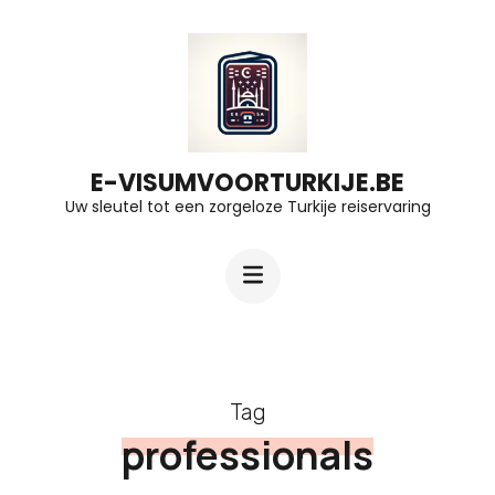
Ga
naar
inhoud
(druk
op
E-VISUMVOORTURKIJE.BE
Uw sleutel tot een zorgeloze Turkije reiservaring
Enter)
Tag
professionals