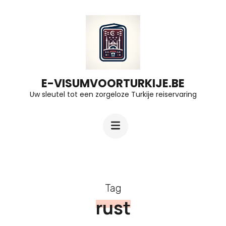
Ga
naar
inhoud
(druk
op
E-VISUMVOORTURKIJE.BE
Uw sleutel tot een zorgeloze Turkije reiservaring
Enter)
Tag
rust