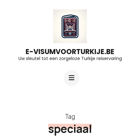
Ga
naar
inhoud
(druk
op
E-VISUMVOORTURKIJE.BE
Uw sleutel tot een zorgeloze Turkije reiservaring
Enter)
Tag
speciaal