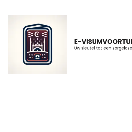
Ga
naar
inhoud
(druk
E-VISUMVOORTUR
op
Uw sleutel tot een zorgeloze 
Enter)