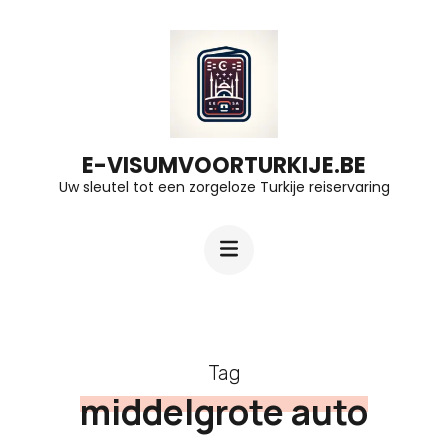
Ga
naar
inhoud
(druk
op
E-VISUMVOORTURKIJE.BE
Uw sleutel tot een zorgeloze Turkije reiservaring
Enter)
Tag
middelgrote auto