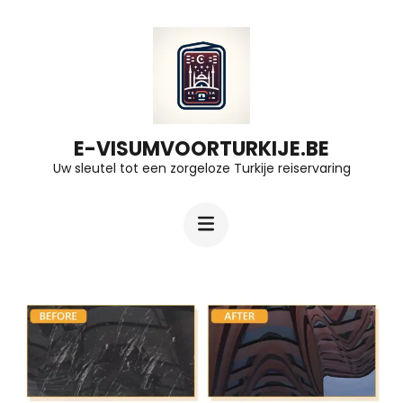
Ga
naar
inhoud
(druk
op
E-VISUMVOORTURKIJE.BE
Uw sleutel tot een zorgeloze Turkije reiservaring
Enter)