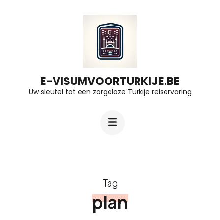
Ga
naar
inhoud
(druk
op
E-VISUMVOORTURKIJE.BE
Uw sleutel tot een zorgeloze Turkije reiservaring
Enter)
Tag
plan