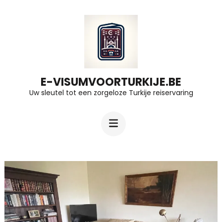
Ga
naar
inhoud
(druk
op
E-VISUMVOORTURKIJE.BE
Uw sleutel tot een zorgeloze Turkije reiservaring
Enter)