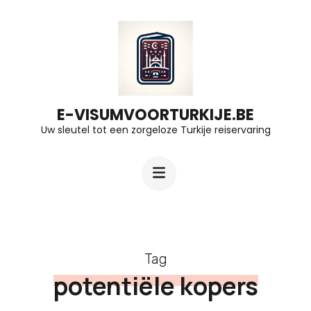
Ga
naar
inhoud
(druk
op
E-VISUMVOORTURKIJE.BE
Uw sleutel tot een zorgeloze Turkije reiservaring
Enter)
Tag
potentiële kopers