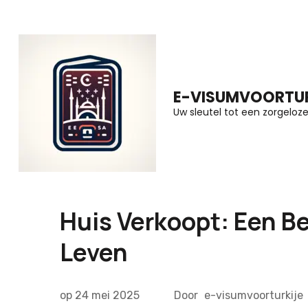
Ga
naar
inhoud
(druk
E-VISUMVOORTUR
op
Uw sleutel tot een zorgeloze 
Enter)
Huis Verkoopt: Een Be
Leven
op
24 mei 2025
Door
e-visumvoorturkije