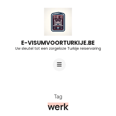
Ga
naar
inhoud
(druk
op
E-VISUMVOORTURKIJE.BE
Uw sleutel tot een zorgeloze Turkije reiservaring
Enter)
Tag
werk