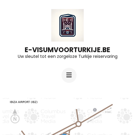
Ga
naar
inhoud
(druk
op
E-VISUMVOORTURKIJE.BE
Uw sleutel tot een zorgeloze Turkije reiservaring
Enter)