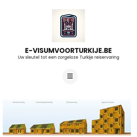
Ga
naar
inhoud
(druk
op
E-VISUMVOORTURKIJE.BE
Uw sleutel tot een zorgeloze Turkije reiservaring
Enter)