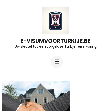
Ga
naar
inhoud
(druk
op
E-VISUMVOORTURKIJE.BE
Uw sleutel tot een zorgeloze Turkije reiservaring
Enter)