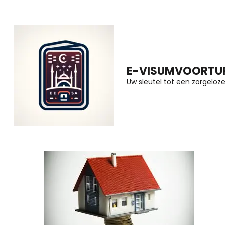
Ga
naar
inhoud
(druk
E-VISUMVOORTUR
op
Uw sleutel tot een zorgeloze 
Enter)