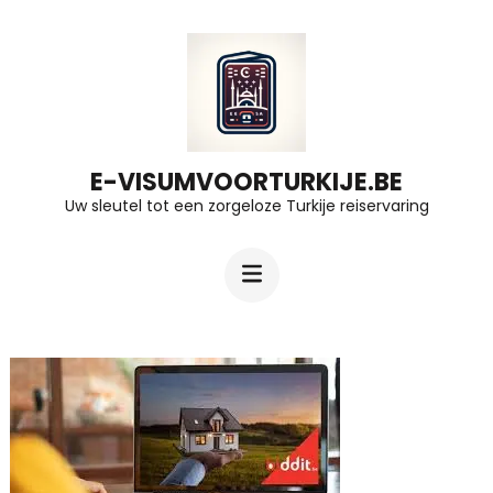
Ga
naar
inhoud
(druk
op
E-VISUMVOORTURKIJE.BE
Uw sleutel tot een zorgeloze Turkije reiservaring
Enter)