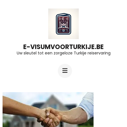
Ga
naar
inhoud
(druk
op
E-VISUMVOORTURKIJE.BE
Uw sleutel tot een zorgeloze Turkije reiservaring
Enter)