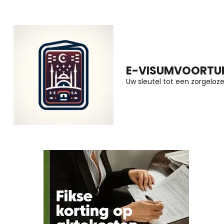
Ga
naar
inhoud
(druk
E-VISUMVOORTUR
op
Uw sleutel tot een zorgeloze 
Enter)