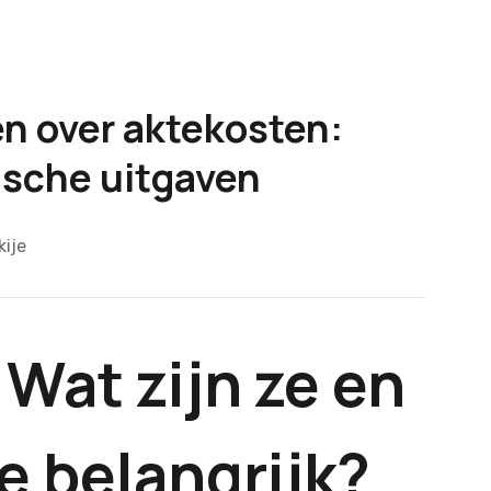
en over aktekosten:
dische uitgaven
ije
Wat zijn ze en
e belangrijk?