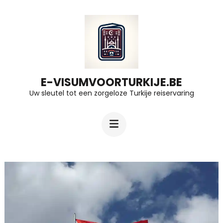
Ga
naar
inhoud
(druk
op
E-VISUMVOORTURKIJE.BE
Uw sleutel tot een zorgeloze Turkije reiservaring
Enter)