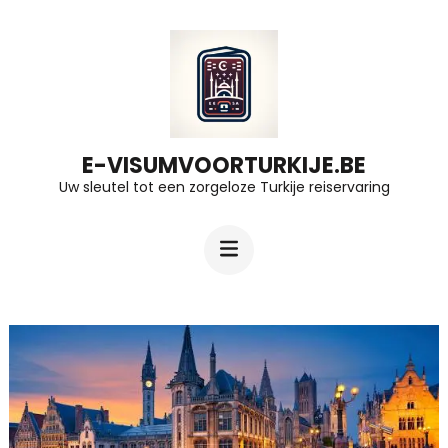
Ga
naar
inhoud
(druk
op
E-VISUMVOORTURKIJE.BE
Uw sleutel tot een zorgeloze Turkije reiservaring
Enter)