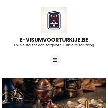
Ga
naar
inhoud
(druk
op
E-VISUMVOORTURKIJE.BE
Uw sleutel tot een zorgeloze Turkije reiservaring
Enter)