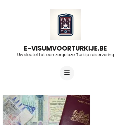
Ga
naar
inhoud
(druk
op
E-VISUMVOORTURKIJE.BE
Uw sleutel tot een zorgeloze Turkije reiservaring
Enter)