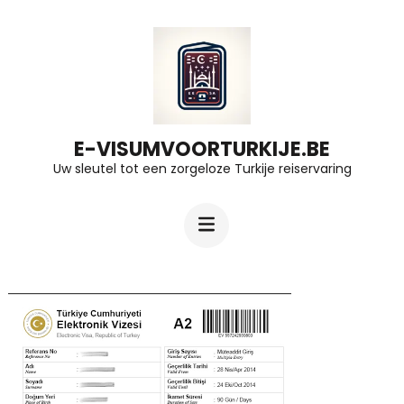
Ga
naar
inhoud
(druk
op
E-VISUMVOORTURKIJE.BE
Uw sleutel tot een zorgeloze Turkije reiservaring
Enter)