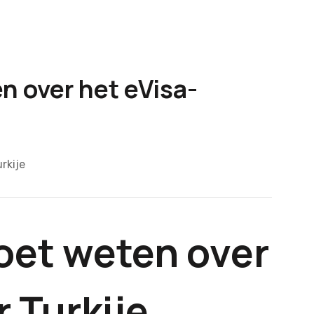
n over het eVisa-
rkije
oet weten over
r Turkije