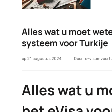
Alles wat u moet wete
systeem voor Turkije
op
21 augustus 2024
Door
e-visumvoortu
Alles wat u m
het eVisa voo