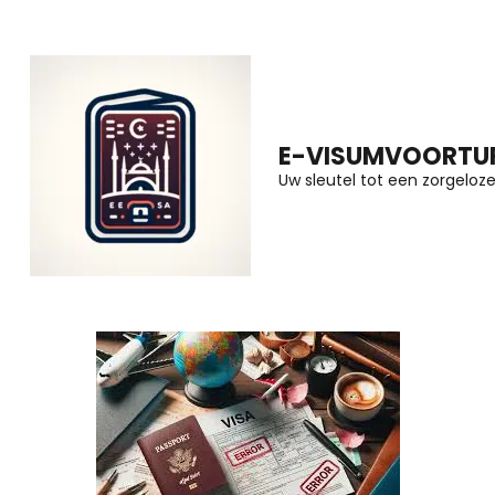
Ga
naar
inhoud
(druk
E-VISUMVOORTUR
op
Uw sleutel tot een zorgeloze 
Enter)