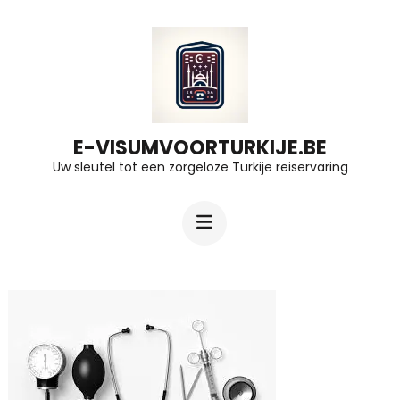
Ga
naar
inhoud
(druk
op
E-VISUMVOORTURKIJE.BE
Uw sleutel tot een zorgeloze Turkije reiservaring
Enter)