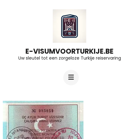
Ga
naar
inhoud
(druk
op
E-VISUMVOORTURKIJE.BE
Uw sleutel tot een zorgeloze Turkije reiservaring
Enter)