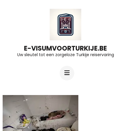
Ga
naar
inhoud
(druk
op
E-VISUMVOORTURKIJE.BE
Uw sleutel tot een zorgeloze Turkije reiservaring
Enter)