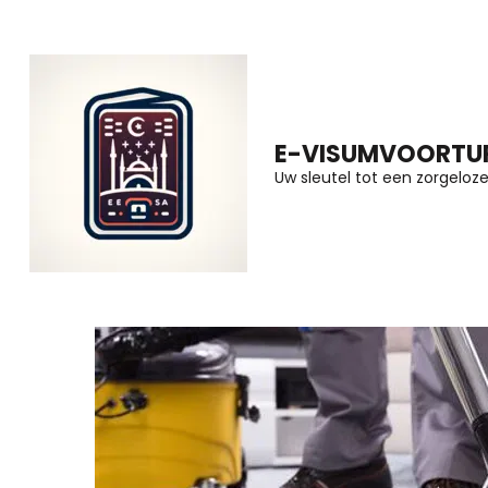
Ga
naar
inhoud
(druk
E-VISUMVOORTUR
op
Uw sleutel tot een zorgeloze 
Enter)