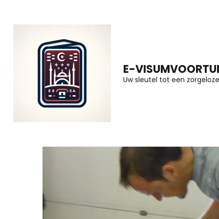
Ga
naar
inhoud
(druk
E-VISUMVOORTUR
op
Uw sleutel tot een zorgeloze 
Enter)