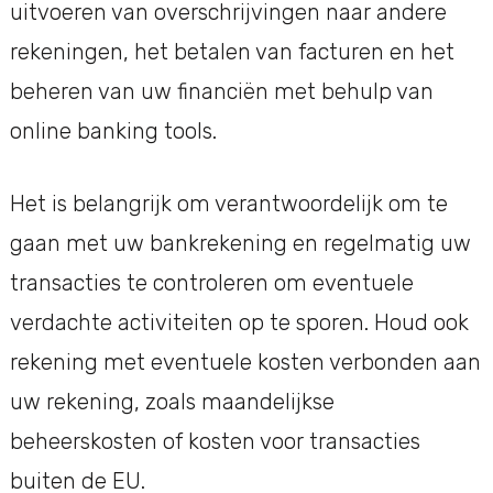
uitvoeren van overschrijvingen naar andere
rekeningen, het betalen van facturen en het
beheren van uw financiën met behulp van
online banking tools.
Het is belangrijk om verantwoordelijk om te
gaan met uw bankrekening en regelmatig uw
transacties te controleren om eventuele
verdachte activiteiten op te sporen. Houd ook
rekening met eventuele kosten verbonden aan
uw rekening, zoals maandelijkse
beheerskosten of kosten voor transacties
buiten de EU.