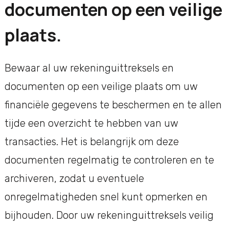
documenten op een veilige
plaats.
Bewaar al uw rekeninguittreksels en
documenten op een veilige plaats om uw
financiële gegevens te beschermen en te allen
tijde een overzicht te hebben van uw
transacties. Het is belangrijk om deze
documenten regelmatig te controleren en te
archiveren, zodat u eventuele
onregelmatigheden snel kunt opmerken en
bijhouden. Door uw rekeninguittreksels veilig