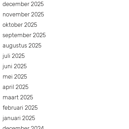
december 2025
november 2025
oktober 2025
september 2025
augustus 2025
juli 2025
juni 2025
mei 2025
april 2025
maart 2025
februari 2025
januari 2025
december 2024