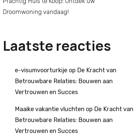
Prachtig Huis te Koop: Ontdek uw
Droomwoning vandaag!
Laatste reacties
e-visumvoorturkije
op
De Kracht van
Betrouwbare Relaties: Bouwen aan
Vertrouwen en Succes
Maaike vakantie vluchten
op
De Kracht van
Betrouwbare Relaties: Bouwen aan
Vertrouwen en Succes