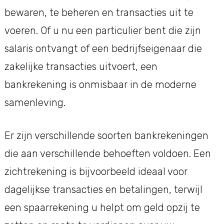
bewaren, te beheren en transacties uit te
voeren. Of u nu een particulier bent die zijn
salaris ontvangt of een bedrijfseigenaar die
zakelijke transacties uitvoert, een
bankrekening is onmisbaar in de moderne
samenleving.
Er zijn verschillende soorten bankrekeningen
die aan verschillende behoeften voldoen. Een
zichtrekening is bijvoorbeeld ideaal voor
dagelijkse transacties en betalingen, terwijl
een spaarrekening u helpt om geld opzij te