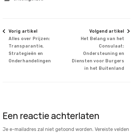
Berichtnavigatie
Vorig artikel
Volgend artikel
Alles over Prijzen:
Het Belang van het
Transparantie,
Consulaat:
Strategieën en
Ondersteuning en
Onderhandelingen
Diensten voor Burgers
in het Buitenland
Een reactie achterlaten
Je e-mailadres zal niet getoond worden.
Vereiste velden