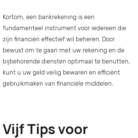
Kortom, een bankrekening is een
fundamenteel instrument voor iedereen die
zijn financiën effectief wil beheren. Door
bewust om te gaan met uw rekening en de
bijbehorende diensten optimaal te benutten,
kunt u uw geld veilig bewaren en efficiënt
gebruikmaken van financiële middelen.
Vijf Tips voor