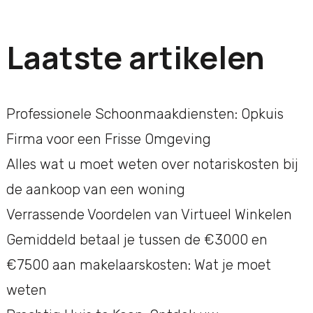
Laatste artikelen
Professionele Schoonmaakdiensten: Opkuis
Firma voor een Frisse Omgeving
Alles wat u moet weten over notariskosten bij
de aankoop van een woning
Verrassende Voordelen van Virtueel Winkelen
Gemiddeld betaal je tussen de €3000 en
€7500 aan makelaarskosten: Wat je moet
weten