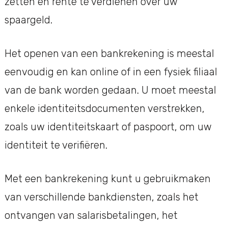
zetten en rente te verdienen over uw
spaargeld.
Het openen van een bankrekening is meestal
eenvoudig en kan online of in een fysiek filiaal
van de bank worden gedaan. U moet meestal
enkele identiteitsdocumenten verstrekken,
zoals uw identiteitskaart of paspoort, om uw
identiteit te verifiëren.
Met een bankrekening kunt u gebruikmaken
van verschillende bankdiensten, zoals het
ontvangen van salarisbetalingen, het