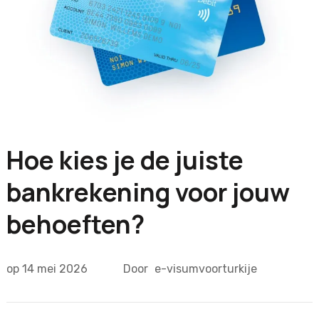
Hoe kies je de juiste
bankrekening voor jouw
behoeften?
op
14 mei 2026
Door
e-visumvoorturkije