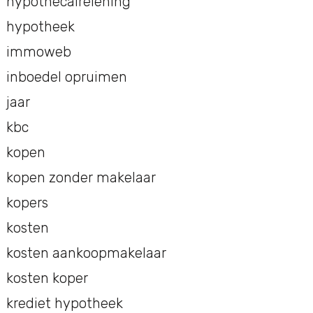
hypothecairelening
hypotheek
immoweb
inboedel opruimen
jaar
kbc
kopen
kopen zonder makelaar
kopers
kosten
kosten aankoopmakelaar
kosten koper
krediet hypotheek