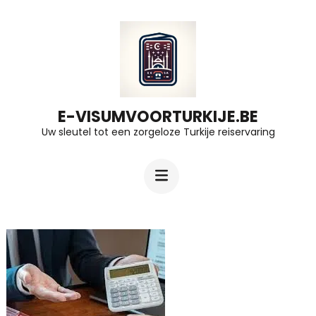
Ga
naar
inhoud
(druk
op
E-VISUMVOORTURKIJE.BE
Uw sleutel tot een zorgeloze Turkije reiservaring
Enter)