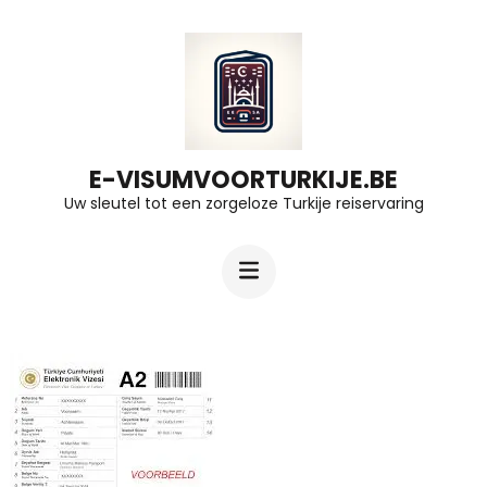
Ga
naar
inhoud
(druk
op
E-VISUMVOORTURKIJE.BE
Uw sleutel tot een zorgeloze Turkije reiservaring
Enter)