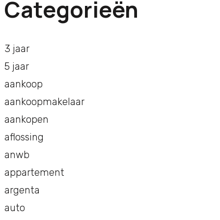
Categorieën
3 jaar
5 jaar
aankoop
aankoopmakelaar
aankopen
aflossing
anwb
appartement
argenta
auto