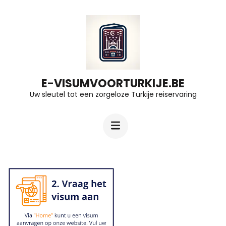
Ga
naar
inhoud
(druk
op
E-VISUMVOORTURKIJE.BE
Uw sleutel tot een zorgeloze Turkije reiservaring
Enter)