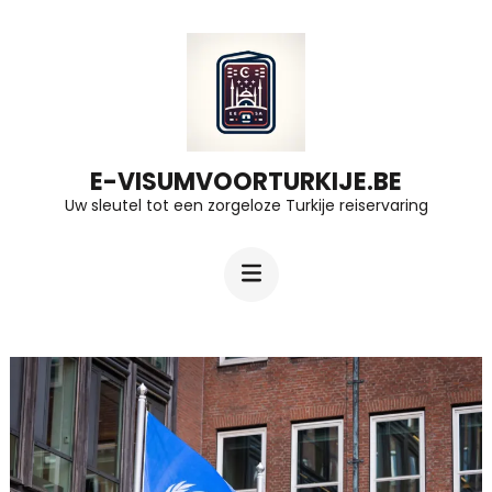
Ga
naar
inhoud
(druk
op
E-VISUMVOORTURKIJE.BE
Uw sleutel tot een zorgeloze Turkije reiservaring
Enter)