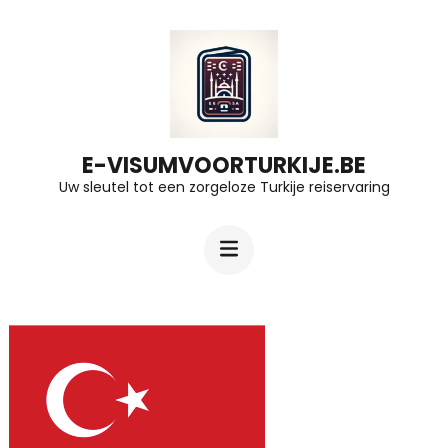
Ga
naar
inhoud
(druk
op
E-VISUMVOORTURKIJE.BE
Uw sleutel tot een zorgeloze Turkije reiservaring
Enter)