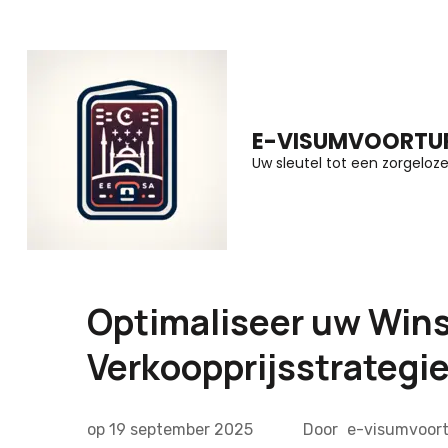
Ga
naar
inhoud
(druk
E-VISUMVOORTUR
op
Uw sleutel tot een zorgeloze 
Enter)
Optimaliseer uw Wins
Verkoopprijsstrategi
op
19 september 2025
Door
e-visumvoort