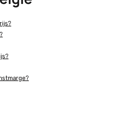
rijs?
?
ijs?
instmarge?