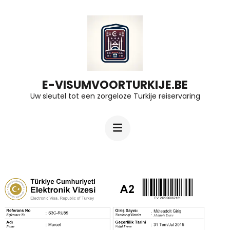
Ga
naar
inhoud
(druk
op
E-VISUMVOORTURKIJE.BE
Uw sleutel tot een zorgeloze Turkije reiservaring
Enter)