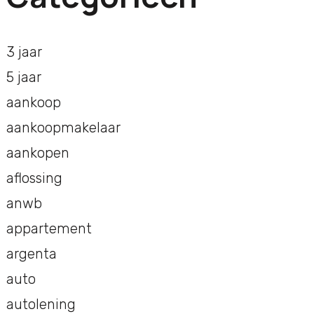
3 jaar
5 jaar
aankoop
aankoopmakelaar
aankopen
aflossing
anwb
appartement
argenta
auto
autolening