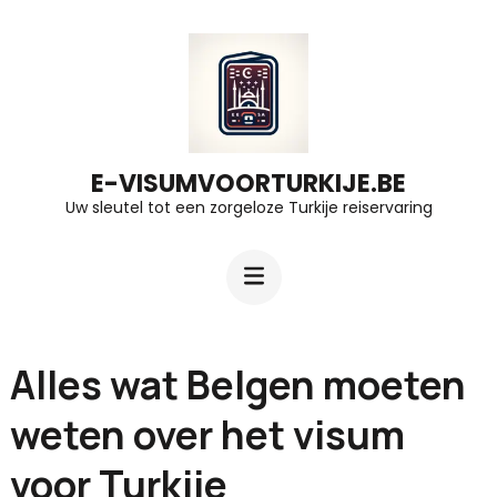
Ga
naar
inhoud
(druk
op
E-VISUMVOORTURKIJE.BE
Uw sleutel tot een zorgeloze Turkije reiservaring
Enter)
Alles wat Belgen moeten
weten over het visum
voor Turkije