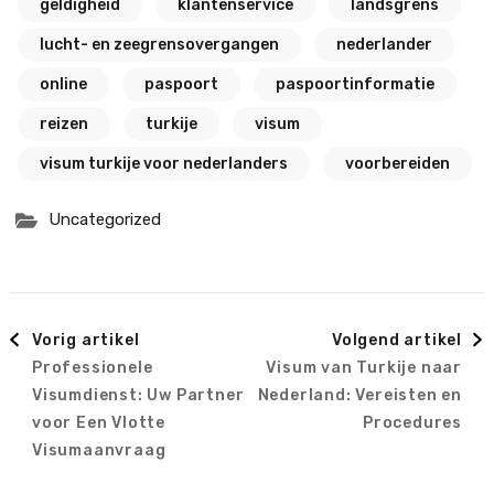
geldigheid
klantenservice
landsgrens
lucht- en zeegrensovergangen
nederlander
online
paspoort
paspoortinformatie
reizen
turkije
visum
visum turkije voor nederlanders
voorbereiden
Uncategorized
Berichtnavigatie
Vorig artikel
Volgend artikel
Professionele
Visum van Turkije naar
Visumdienst: Uw Partner
Nederland: Vereisten en
voor Een Vlotte
Procedures
Visumaanvraag