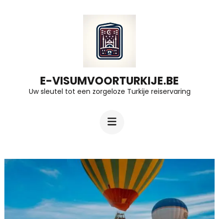
Ga
naar
inhoud
(druk
op
E-VISUMVOORTURKIJE.BE
Uw sleutel tot een zorgeloze Turkije reiservaring
Enter)