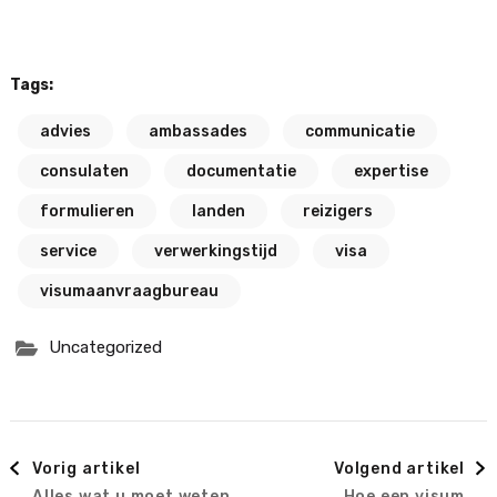
Tags:
advies
ambassades
communicatie
consulaten
documentatie
expertise
formulieren
landen
reizigers
service
verwerkingstijd
visa
visumaanvraagbureau
Uncategorized
Berichtnavigatie
Vorig artikel
Volgend artikel
Alles wat u moet weten
Hoe een visum