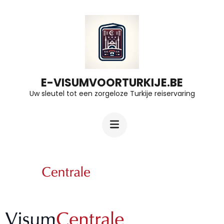
Ga
naar
inhoud
(druk
op
E-VISUMVOORTURKIJE.BE
Uw sleutel tot een zorgeloze Turkije reiservaring
Enter)