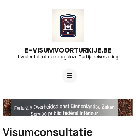
Ga
naar
inhoud
(druk
op
E-VISUMVOORTURKIJE.BE
Uw sleutel tot een zorgeloze Turkije reiservaring
Enter)
Visumconsultatie